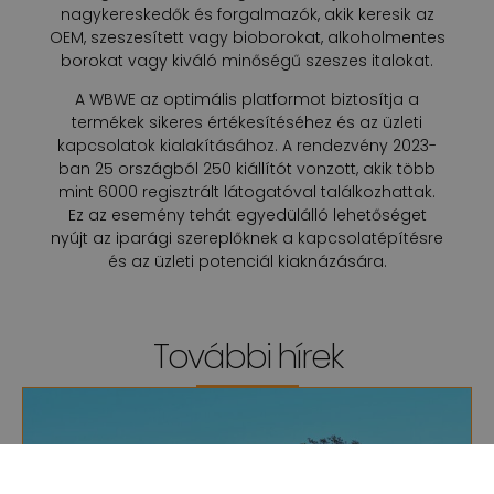
nagykereskedők és forgalmazók, akik keresik az
OEM, szeszesített vagy bioborokat, alkoholmentes
borokat vagy kiváló minőségű szeszes italokat.
A WBWE az optimális platformot biztosítja a
termékek sikeres értékesítéséhez és az üzleti
kapcsolatok kialakításához. A rendezvény 2023-
ban 25 országból 250 kiállítót vonzott, akik több
mint 6000 regisztrált látogatóval találkozhattak.
Ez az esemény tehát egyedülálló lehetőséget
nyújt az iparági szereplőknek a kapcsolatépítésre
és az üzleti potenciál kiaknázására.
További hírek